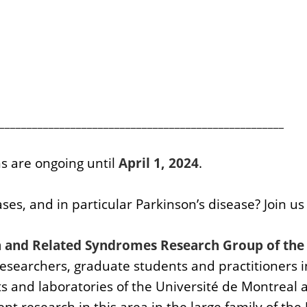
____________________________________________________
s are ongoing until
April 1, 2024
.
es, and in particular Parkinson’s disease? Join us 
and Related Syndromes Research Group of the U
searchers, graduate students and practitioners in 
 and laboratories of the Université de Montreal and
nt research in this area in the large family of th