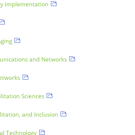
gy Implementation
Aging
nications and Networks
etworks
litation Sciences
litation, and Inclusion
al Technology