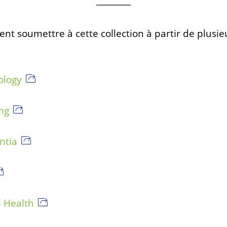
nt soumettre à cette collection à partir de plusie
ology
ng
tia
l Health