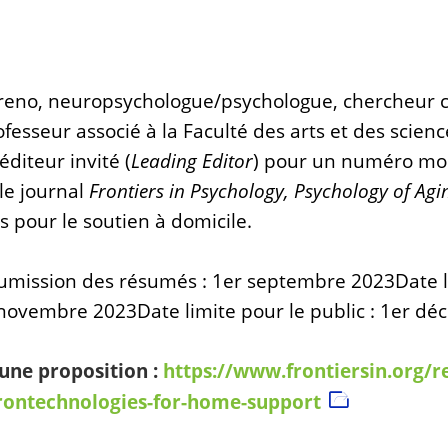
eno, neuropsychologue/psychologue, chercheur cl
esseur associé à la Faculté des arts et des scienc
éditeur invité (
Leading Editor
) pour un numéro mo
le journal
Frontiers in Psychology, Psychology of Agi
 pour le soutien à domicile.
oumission des résumés : 1er septembre 2023
Date 
r novembre 2023
Date limite pour le public : 1er d
une proposition :
https://www.frontiersin.org/r
rontechnologies-for-home-support