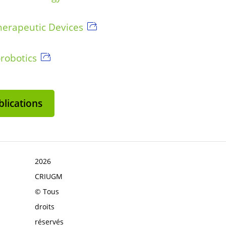
herapeutic Devices
robotics
lications
2026
CRIUGM
© Tous
droits
réservés