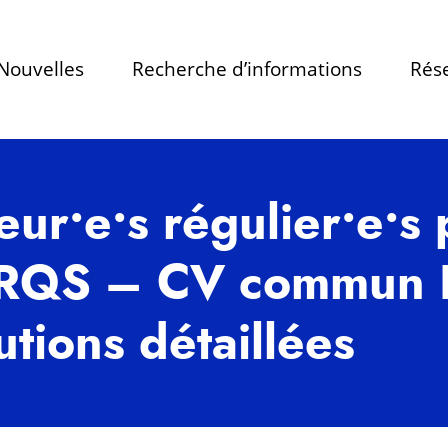
Nouvelles
Recherche d’informations
Rése
ur∙e∙s régulier∙e∙s 
 FRQS – CV commun 
utions détaillées