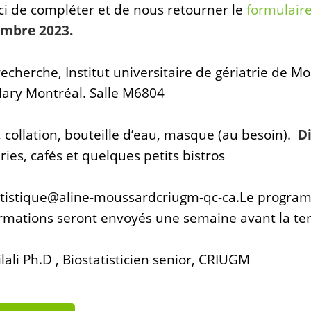
i de compléter et de nous retourner le
formulaire
embre 2023.
echerche, Institut universitaire de gériatrie de Mo
ry Montréal. Salle M6804
, collation, bouteille d’eau, masque (au besoin).
D
ries, cafés et quelques petits bistros
atistique@aline-moussardcriugm-qc-ca.
Le programm
rmations seront envoyés une semaine avant la tenu
lali Ph.D , Biostatisticien senior, CRIUGM