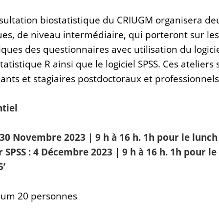
sultation biostatistique du CRIUGM organisera deu
ues, de niveau intermédiaire, qui porteront sur l
iques des questionnaires avec utilisation du logicie
tistique R ainsi que le logiciel SPSS.
Ces ateliers
iants et stagiaires postdoctoraux et professionnels
tiel
: 30 Novembre 2023
|
9 h à 16 h. 1h pour le lunc
r SPSS : 4 Décembre 2023
|
9 h à 16 h. 1h pour l
5’
um 20 personnes