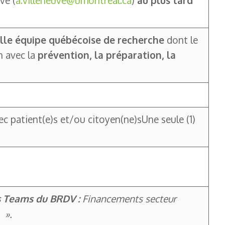
ve (
a.villeneuve@umontreal.ca
)
au plus tard
lle équipe québécoise de recherche
dont le
n avec la
prévention, la préparation, la
 patient(e)s et/ou citoyen(ne)sUne seule (1)
es Teams du BRDV :
Financements secteur
».