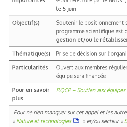
importantes
·Pour relecture par le BRDV (
le 5 juin
Objectif(s)
Soutenir le positionnement s
programme scientifique est co
gestion et/ou le rétablisse
Thématique(s)
Prise de décision sur l’organ
Particularités
Ouvert aux membres réguliers
équipe sera financée
Pour en savoir
RQCP – Soutien aux équipes
plus
Pour ne rien manquer sur cet appel et les autr
«
Nature et technologies
»
et/ou secteur
«
S