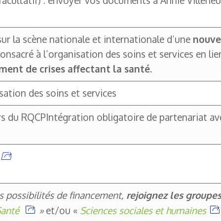
facultatif) : envoyer vos documents à Annie Villeneu
ur la scène nationale et internationale d’une
nouve
nsacré à l’organisation des soins et services en lie
ment de crises affectant la santé
.
isation des soins et services
 du RQCPIntégration obligatoire de partenariat avec
es possibilités de financement,
rejoignez les group
anté
»
et/ou «
Sciences sociales et humaines