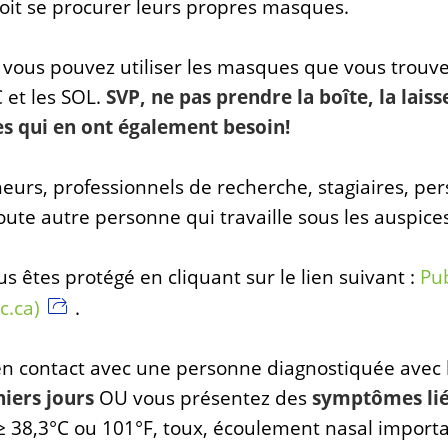
it se procurer leurs propres masques.
vous pouvez utiliser les masques que vous trouve
C et les SOL.
SVP, ne pas prendre la boîte, la lais
es qui en ont également besoin!
heurs, professionnels de recherche, stagiaires, pe
toute autre personne qui travaille sous les auspic
ous êtes protégé en cliquant sur le lien suivant :
Pub
c.ca)
.
 en contact avec une personne diagnostiquée avec 
niers jours
OU vous présentez des
symptômes lié
 ≥ 38,3°C ou 101°F, toux, écoulement nasal import