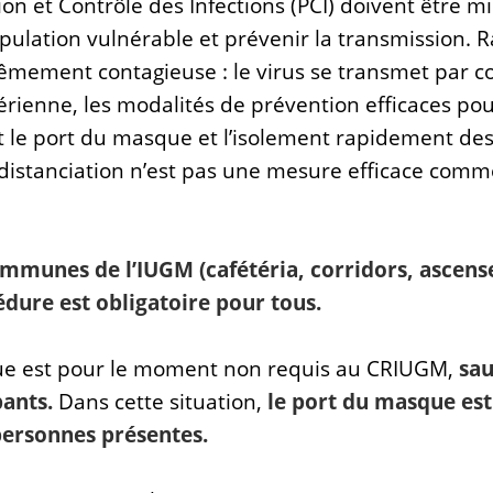
n et Contrôle des Infections (PCI) doivent être mi
pulation vulnérable et prévenir la transmission.
R
rêmement contagieuse : le virus se transmet par c
érienne, les modalités de prévention efficaces pou
t le port du masque et l’isolement rapidement de
distanciation n’est pas une mesure efficace comme 
ommunes de l’IUGM (cafétéria, corridors, ascenseu
dure est obligatoire pour tous.
ue est pour le moment non requis au CRIUGM,
sau
pants.
Dans cette situation,
le port du masque es
personnes présentes.