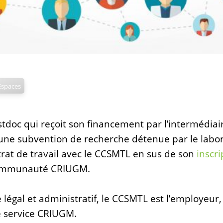
Espaces
stdoc qui reçoit son financement par l’intermédia
ne subvention de recherche détenue par le labora
trat de travail avec le CCSMTL en sus de son
inscri
ommunauté CRIUGM.
 légal et administratif, le CCSMTL est l’employeur
de service CRIUGM.