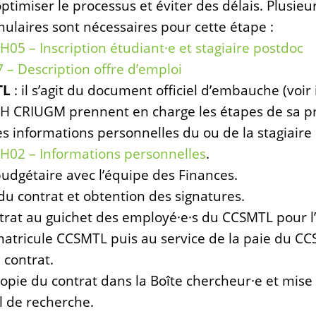
timiser le processus et éviter des délais. Plusie
mulaires sont nécessaires pour cette étape :
H05 – Inscription étudiant·e et stagiaire postdoc
 – Description offre d’emploi
TL
: il s’agit du document officiel d’embauche (voir 
s RH CRIUGM prennent en charge les étapes de sa p
s informations personnelles du ou de la stagiaire 
H02 – Informations personnelles
.
budgétaire avec l’équipe des Finances.
du contrat et obtention des signatures.
trat au guichet des employé·e·s du CCSMTL pour l
tricule CCSMTL puis au service de la paie du C
 contrat.
opie du contrat dans la Boîte chercheur·e et mise à
 de recherche.