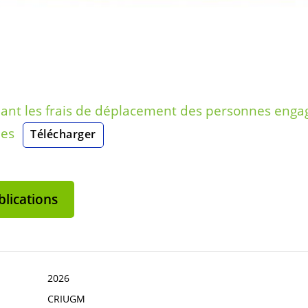
nant les frais de déplacement des personnes enga
mes
Télécharger
lications
2026
CRIUGM