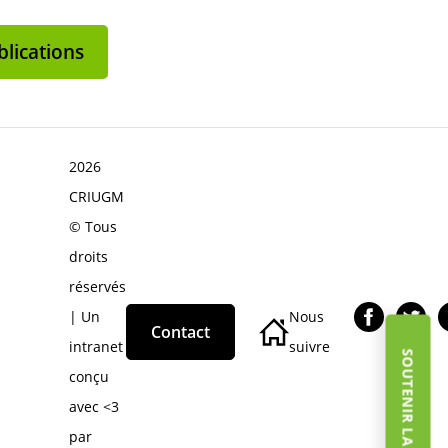
lications
2026
CRIUGM
© Tous
droits
réservés
| Un
Nous
Contact
intranet
suivre
SOUTENIR LA FONDATION
conçu
avec <3
par