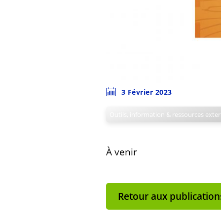
3 Février 2023
Outils, information & ressources exte
À venir
Retour aux publication