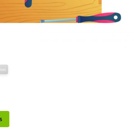
rnes
s