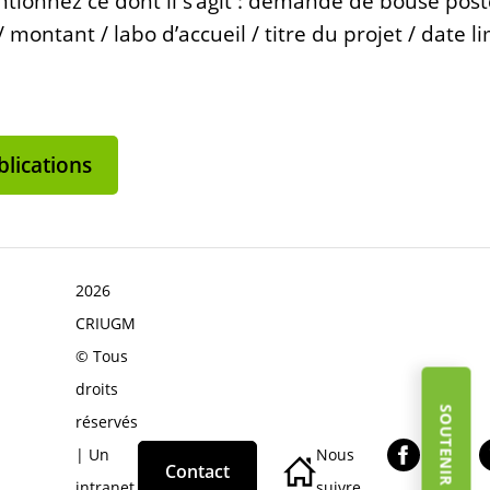
tionnez ce dont il s’agit : demande de bouse pos
montant / labo d’accueil / titre du projet / date li
lications
2026
CRIUGM
© Tous
droits
réservés
| Un
Nous
Contact
intranet
suivre