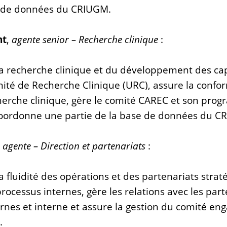
e de données du CRIUGM.
nt
,
agente senior – Recherche clinique
:
a recherche clinique et du développement des capa
Unité de Recherche Clinique (URC), assure la confo
herche clinique, gère le comité CAREC et son pro
oordonne une partie de la base de données du C
,
agente – Direction et partenariats
:
 fluidité des opérations et des partenariats stratég
 processus internes, gère les relations avec les par
ernes et interne et assure la gestion du comité e
.