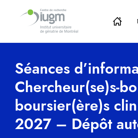
Séances d’inform
Chercheur(se)s-bou
boursier(ère)s cl
2027 – Dépôt au