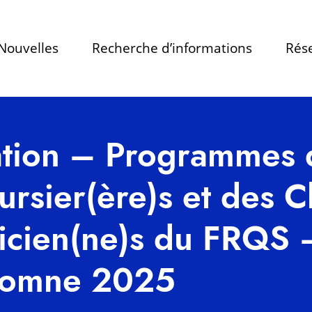
Nouvelles
Recherche d’informations
Rése
ation – Programmes 
rsier(ère)s et des C
inicien(ne)s du FRQS
tomne 2025