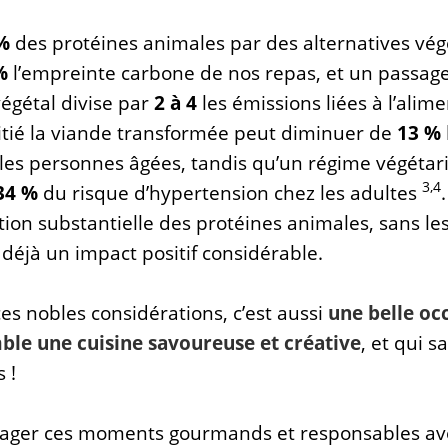
%
des protéines animales par des alternatives vég
%
l’empreinte carbone de nos repas, et un passag
égétal divise par
2 à 4
les émissions liées à l’alim
tié la viande transformée peut diminuer de
13 %
es personnes âgées, tandis qu’un régime végétari
3,4
34 %
du risque d’hypertension chez les adultes
.
on substantielle des protéines animales, sans les
déjà un impact positif considérable.
es nobles considérations, c’est aussi
une belle oc
ble une cuisine savoureuse et créative
, et qui s
 !
rtager ces moments gourmands et responsables av