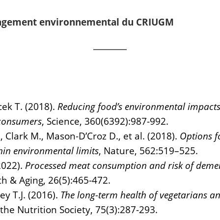
gagement environnemental du CRIUGM
ek T. (2018).
Reducing food’s environmental impact
consumers
, Science, 360(6392):987-992.
Clark M., Mason-D’Croz D., et al. (2018).
Options f
hin environmental limits
, Nature, 562:519–525.
2022).
Processed meat consumption and risk of deme
th & Aging, 26(5):465-472.
ey T.J. (2016).
The long-term health of vegetarians a
the Nutrition Society, 75(3):287-293.