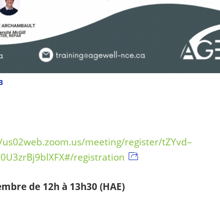
3
//us02web.zoom.us/meeting/register/tZYvd–
0U3zrBj9blXFX#/registration
tembre de 12h à 13h30 (HAE)