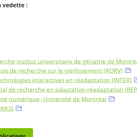
 vedette :
rche institut universitaire de gériatrie de Montr
is de recherche sur le vieillissement (RQRV)
echnologies interactives en réadaptation (INTER)
ial de recherche en adaptation-réadaptation (RE
té numérique- Université de Montréal
DOMUS
lications