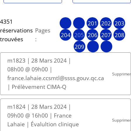
4351
201
202
203
réservations
Pages
204
205
206
207
208
trouvées
:
209
m1823 | 28 Mars 2024 |
08h00 @ 09h00 |
Supprime
france.lahaie.ccsmtl@ssss.gouv.qc.ca
| Prélèvement CIMA-Q
m1824 | 28 Mars 2024 |
09h00 @ 16h00 | France
Supprime
Lahaie | Évalultion clinique