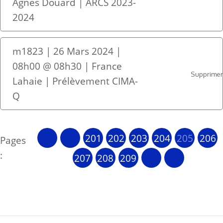
Agnes Douard | ARCS 2023-
2024
m1823 | 26 Mars 2024 |
08h00 @ 08h30 | France
Supprime
Lahaie | Prélèvement CIMA-
Q
201
202
203
204
205
206
Pages
:
207
208
209