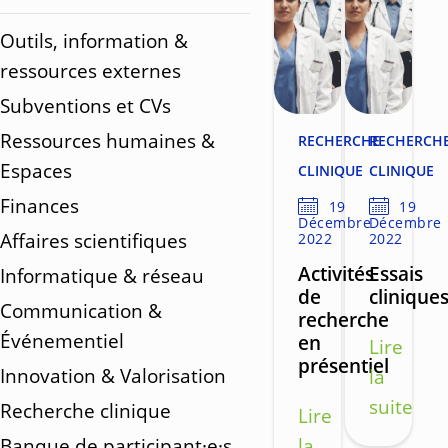
Outils, information &
ressources externes
Subventions et CVs
Ressources humaines &
RECHERCHE
RECHERCH
Espaces
CLINIQUE
CLINIQUE
Finances
19
19
Décembre
Décembre
Affaires scientifiques
2022
2022
Activités
Essais
Informatique & réseau
de
clinique
Communication &
recherche
Événementiel
en
Lire
présentiel
Innovation & Valorisation
la
suite
Recherche clinique
Lire
Banque de participant·e·s
la