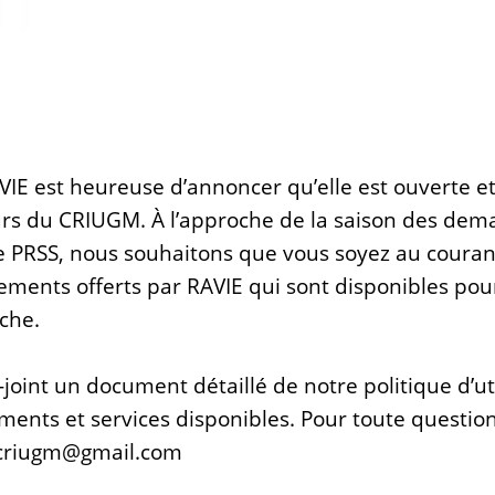
IE est heureuse d’annoncer qu’elle est ouverte e
urs du CRIUGM. À l’approche de la saison des de
e PRSS, nous souhaitons que vous soyez au courant
ements offerts par RAVIE qui sont disponibles pou
rche.
-joint un document détaillé de notre politique d’uti
ents et services disponibles. Pour toute question,
e.criugm@gmail.com