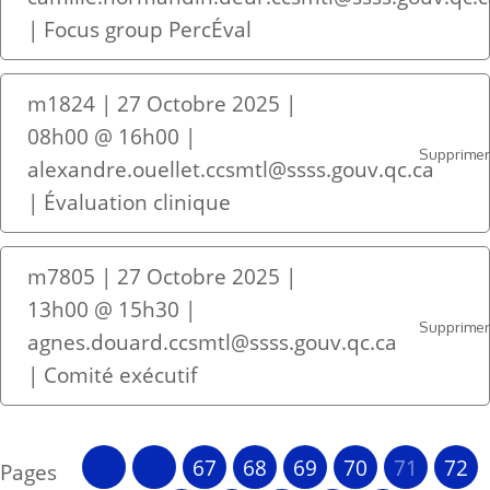
| Focus group PercÉval
m1824 | 27 Octobre 2025 |
08h00 @ 16h00 |
Supprime
alexandre.ouellet.ccsmtl@ssss.gouv.qc.ca
| Évaluation clinique
m7805 | 27 Octobre 2025 |
13h00 @ 15h30 |
Supprime
agnes.douard.ccsmtl@ssss.gouv.qc.ca
| Comité exécutif
67
68
69
70
71
72
Pages