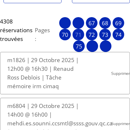
4308
67
68
69
réservations
Pages
70
71
72
73
74
trouvées
:
75
m1826 | 29 Octobre 2025 |
12h00 @ 16h30 | Renaud
Supprime
Ross Deblois | Tâche
mémoire irm cimaq
m6804 | 29 Octobre 2025 |
14h00 @ 16h00 |
mehdi.es.sounni.ccsmtl@ssss.gouv.qc.ca
Supprime