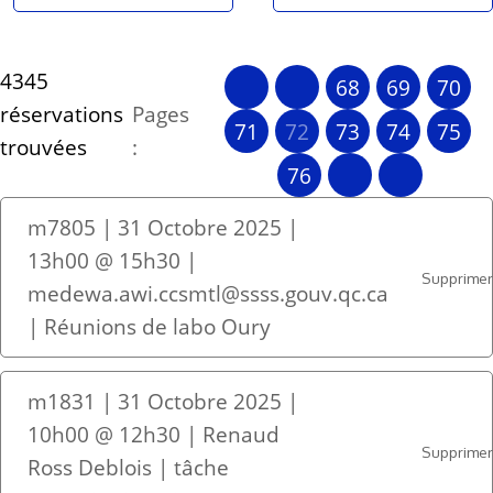
4345
68
69
70
réservations
Pages
71
72
73
74
75
trouvées
:
76
m7805 | 31 Octobre 2025 |
13h00 @ 15h30 |
Supprime
medewa.awi.ccsmtl@ssss.gouv.qc.ca
| Réunions de labo Oury
m1831 | 31 Octobre 2025 |
10h00 @ 12h30 | Renaud
Supprime
Ross Deblois | tâche