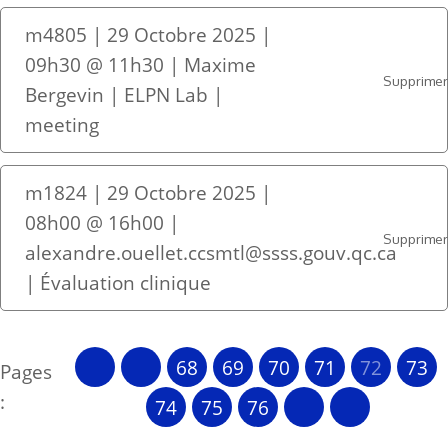
m4805 | 29 Octobre 2025 |
09h30 @ 11h30 | Maxime
Supprime
Bergevin | ELPN Lab |
meeting
m1824 | 29 Octobre 2025 |
08h00 @ 16h00 |
Supprime
alexandre.ouellet.ccsmtl@ssss.gouv.qc.ca
| Évaluation clinique
68
69
70
71
72
73
Pages
:
74
75
76