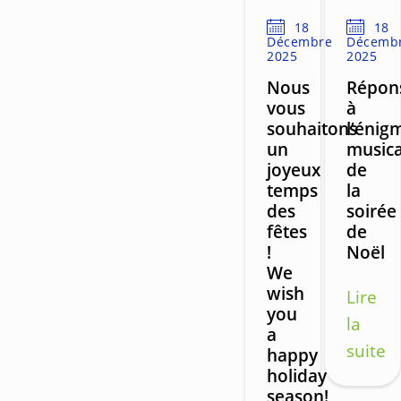
18
18
Décembre
Décemb
2025
2025
Nous
Répon
vous
à
souhaitons
l’énig
un
musica
joyeux
de
temps
la
des
soirée
fêtes
de
!
Noël
We
wish
Lire
you
la
a
suite
happy
holiday
season!