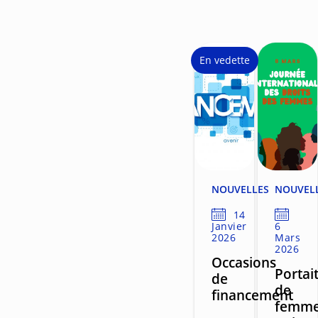
En vedette
NOUVELLES
NOUVEL
14
Janvier
6
2026
Mars
2026
Occasions
Portai
de
de
financement
femm