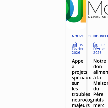
NOUVELLES
NOUVEL
19
19
Février
Février
2026
2026
Appel
Notre
à
don
projets
alimen
spéciaux
à la
sur
Maiso
les
du
troubles
Père
neurocognitifs
:
majeurs
merci