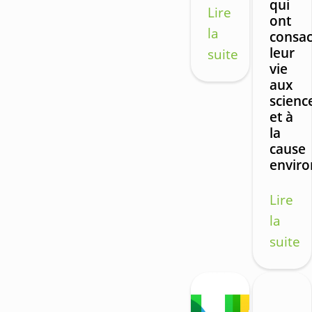
qui
Lire
ont
la
consa
leur
suite
vie
aux
scienc
et à
la
cause
envir
Lire
la
suite