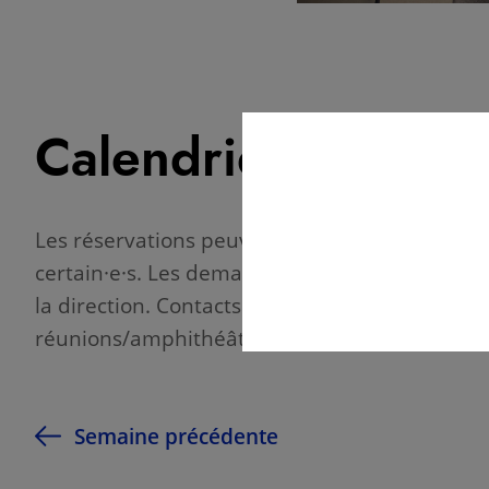
Calendrier des disp
Les réservations peuvent être effectuées jusq
certain·e·s. Les demandes de réservations fai
la direction. Contacts – *Salles de recherche 
réunions/amphithéâtre et foyers : Regine Paul
Semaine précédente