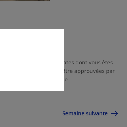
s à ne réserver que les dates dont vous êtes
s devront obligatoirement être approuvées par
sss.gouv.qc.ca – *Salles de
Semaine suivante