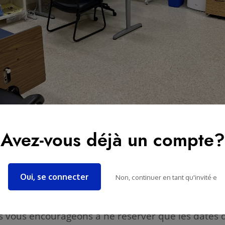
Avez-vous déjà un compte?
onibilités
Oui, se connecter
Non, continuer en tant qu'invité·e
la journée (lundi, mardi, etc) de la date qui vous
us vous encourageons à ne réserver que les dates 