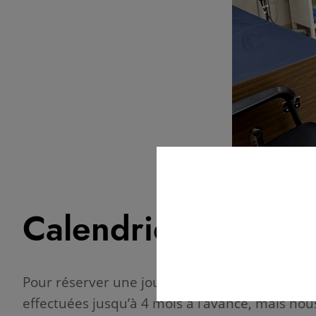
Calendrier des disp
Pour réserver une journée entière, cliquez sur 
effectuées jusqu’à 4 mois à l’avance, mais no