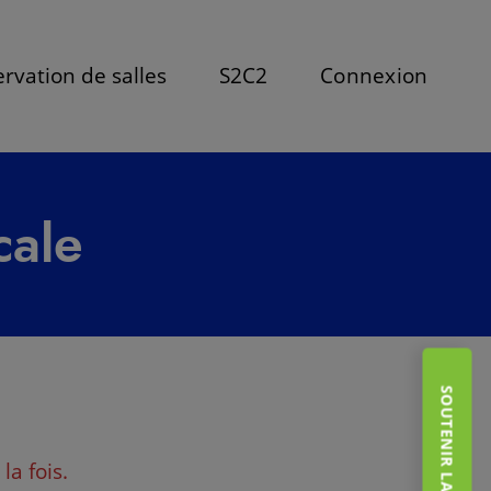
rvation de salles
S2C2
Connexion
cale
SOUTENIR LA FONDATION
a fois.