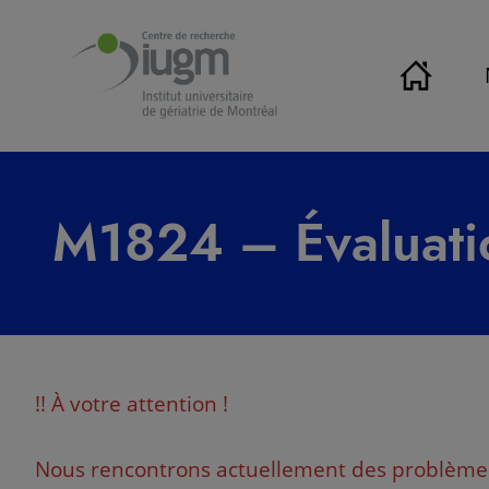
M1824 – Évaluati
!! À votre attention !
Nous rencontrons actuellement des problèmes av