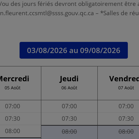
/ou des jours fériés devront obligatoirement être 
n.fleurent.ccsmtl@ssss.gouv.qc.ca – *Salles de ré
03/08/2026
au
09/08/2026
Mercredi
Jeudi
Vendred
05 Août
06 Août
07 Août
07:00
07:00
07:00
07:30
07:30
07:30
08:00
08:00
08:00