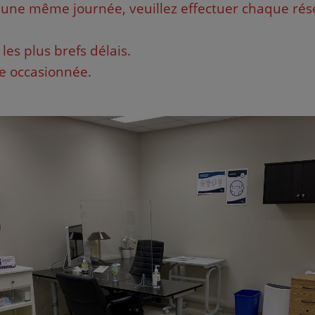
ur une même journée, veuillez effectuer chaque rés
es plus brefs délais.
e occasionnée.