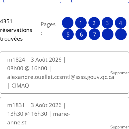
4351
1
2
3
4
Pages
réservations
:
5
6
7
trouvées
m1824 | 3 Août 2026 |
08h00 @ 16h00 |
Supprime
alexandre.ouellet.ccsmtl@ssss.gouv.qc.ca
| CIMAQ
m1831 | 3 Août 2026 |
13h30 @ 16h30 | marie-
anne.st-
Supprime