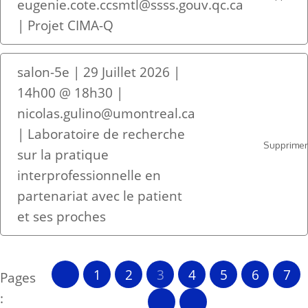
eugenie.cote.ccsmtl@ssss.gouv.qc.ca
| Projet CIMA-Q
salon-5e | 29 Juillet 2026 |
14h00 @ 18h30 |
nicolas.gulino@umontreal.ca
| Laboratoire de recherche
Supprime
sur la pratique
interprofessionnelle en
partenariat avec le patient
et ses proches
1
2
3
4
5
6
7
Pages
: