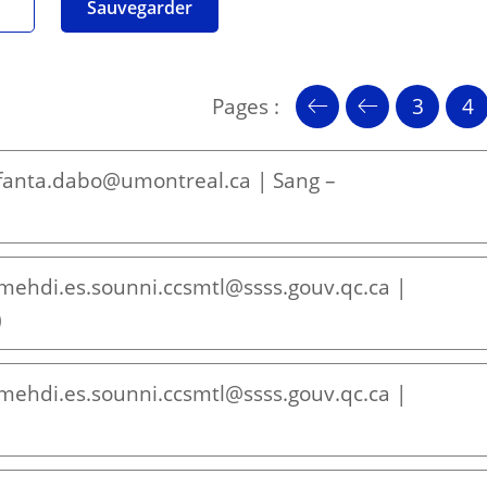
Pages :
3
4
 fanta.dabo@umontreal.ca | Sang –
 mehdi.es.sounni.ccsmtl@ssss.gouv.qc.ca |
)
 mehdi.es.sounni.ccsmtl@ssss.gouv.qc.ca |