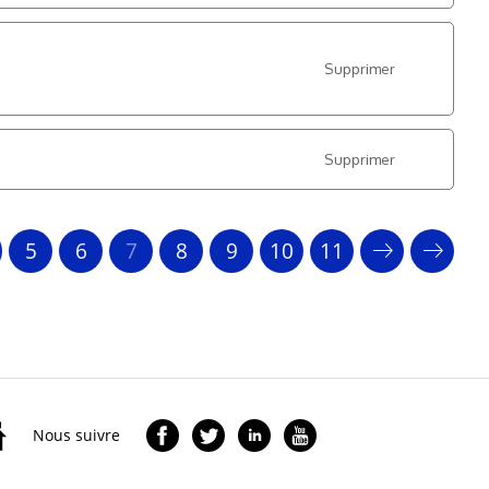
Supprimer
Supprimer
5
6
7
8
9
10
11
Nous suivre