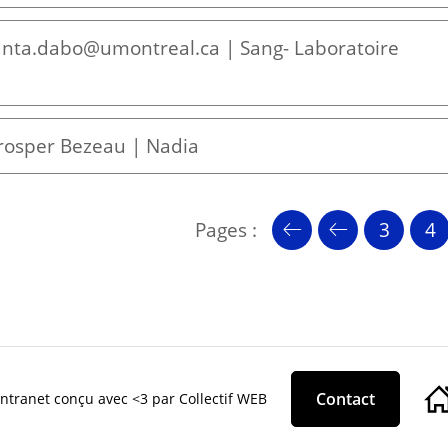
fanta.dabo@umontreal.ca | Sang- Laboratoire
Prosper Bezeau | Nadia
Pages :
3
4
Contact
ntranet conçu avec <3 par Collectif WEB