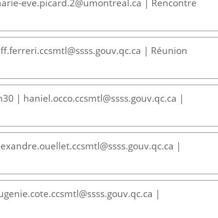
marie-eve.picard.2@umontreal.ca | Rencontre
ff.ferreri.ccsmtl@ssss.gouv.qc.ca | Réunion
h30 | haniel.occo.ccsmtl@ssss.gouv.qc.ca |
lexandre.ouellet.ccsmtl@ssss.gouv.qc.ca |
ugenie.cote.ccsmtl@ssss.gouv.qc.ca |