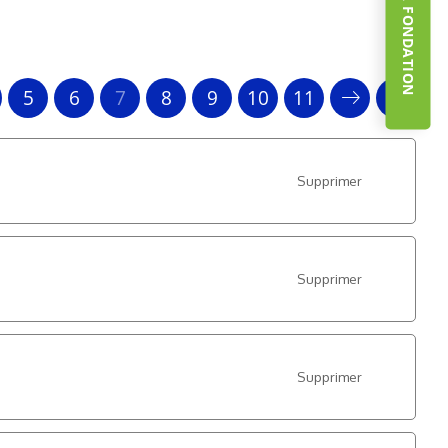
5
6
7
8
9
10
11
Supprimer
Supprimer
Supprimer