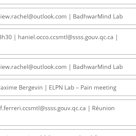
| liew.rachel@outlook.com | BadhwarMind Lab
8h30 | haniel.occo.ccsmtl@ssss.gouv.qc.ca |
| liew.rachel@outlook.com | BadhwarMind Lab
Maxime Bergevin | ELPN Lab – Pain meeting
ff.ferreri.ccsmtl@ssss.gouv.qc.ca | Réunion