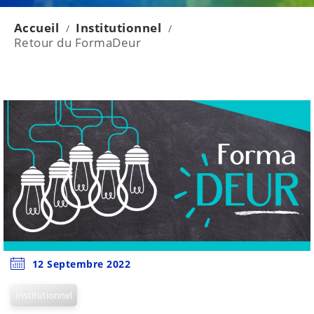
Accueil
Institutionnel
/
/
Retour du FormaDeur
12 Septembre 2022
Institutionnel