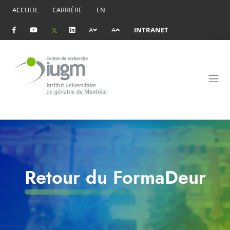
ACCUEIL
CARRIÈRE
EN
A
A
INTRANET
Retour du FormaDeur