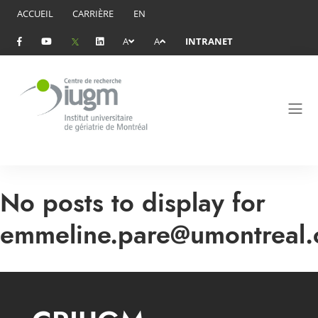
ACCUEIL
CARRIÈRE
EN
A
A
INTRANET
No posts to display for
emmeline.pare@umontreal.