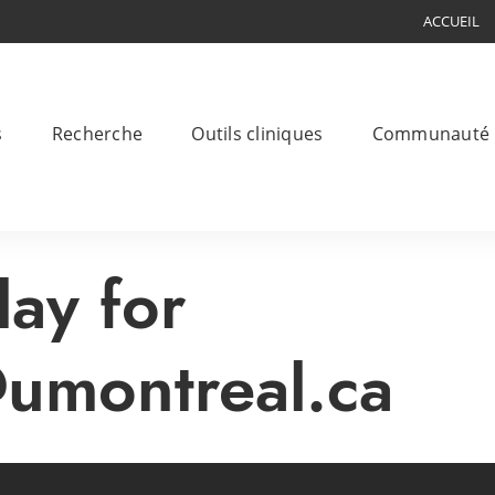
ACCUEIL
s
Recherche
Outils cliniques
Communauté
lay for
umontreal.ca