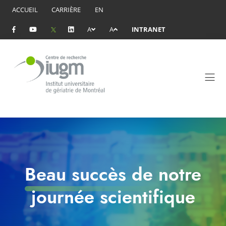
ACCUEIL
CARRIÈRE
EN
A
A
INTRANET
Beau succès de notre
journée scientifique