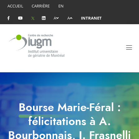
ACCUEIL
CARRIÈRE
EN
A
A
INTRANET
Bourse Marie-Féral :
félicitations à A.
Bourbonnais, J. Frasnelli