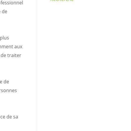
ofessionnel
é de
 plus
amment aux
de traiter
e de
ersonnes
nce de sa