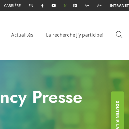
CARRIÈRE
EN
A
A
INTRANET
Actualités
La recherche j’y participe!
ncy Presse
SOUTENIR LA FONDATION