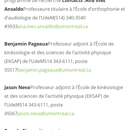
programme de recherche.
Contacts :
Ana Ines
Ansaldo
Professeure titulaire à l’École d’orthophonie et
d’audiologie de l’UdeM
(514) 340-3540
#3933
ana.ines.ansaldo@umontreal.ca
Benjamin Pageaux
Professeur adjoint à l’École de
kinésiologie et des sciences de l’activité physique
(EKSAP) de l’UdeM
514 343-6111, poste
55517
benjamin.pageaux@umontreal.ca
Jason Neva
Professeur adjoint à l’École de kinésiologie
et des sciences de l’activité physique (EKSAP) de
l’UdeM
514 343-6111, poste
49267
jason.neva@umontreal.ca