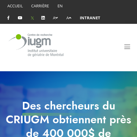
ACCUEIL
CARRIÈRE
EN
A
A
INTRANET
Des chercheurs du
CRIUGM obtiennent près
de 400 000$ de