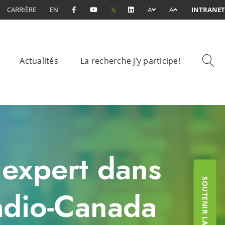
CARRIÈRE
EN
A
A
INTRANET
Actualités
La recherche j’y participe!
 expert dans
SOUTENIR LA FONDATION
adio-Canada