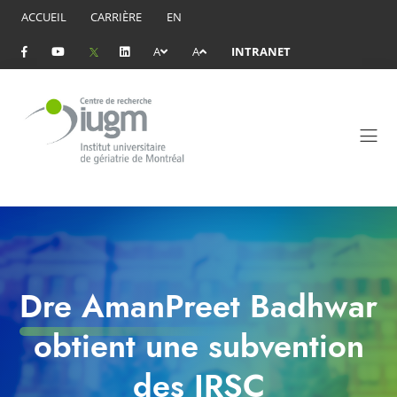
ACCUEIL
CARRIÈRE
EN
A
A
INTRANET
Dre AmanPreet Badhwar
obtient une subvention
des IRSC