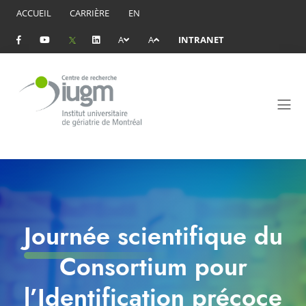
ACCUEIL
CARRIÈRE
EN
A
A
INTRANET
Journée scientifique du
Consortium pour
l’Identification précoce