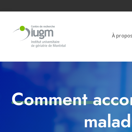
À propo
Comment accom
malad