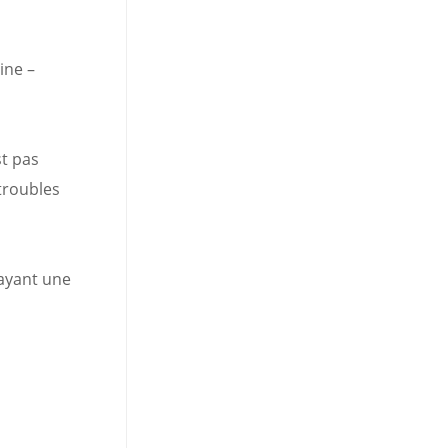
ine –
st pas
troubles
 ayant une