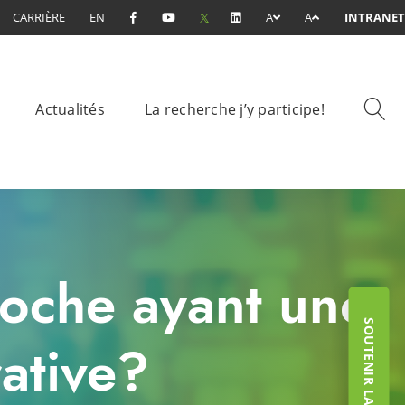
CARRIÈRE
EN
A
A
INTRANET
Actualités
La recherche j’y participe!
oche ayant une
SOUTENIR LA FONDATION
ative?