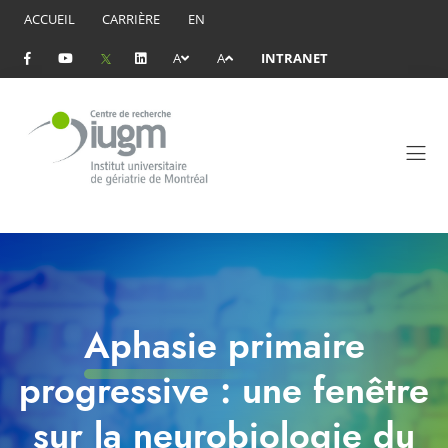
ACCUEIL
CARRIÈRE
EN
A
A
INTRANET
Aphasie primaire
progressive : une fenêtre
sur la neurobiologie du