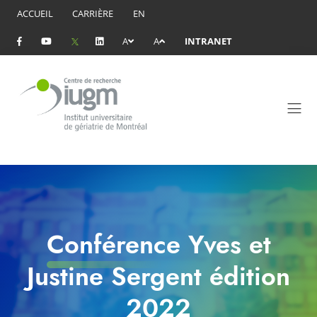
ACCUEIL
CARRIÈRE
EN
A
A
INTRANET
Conférence Yves et
Justine Sergent édition
2022