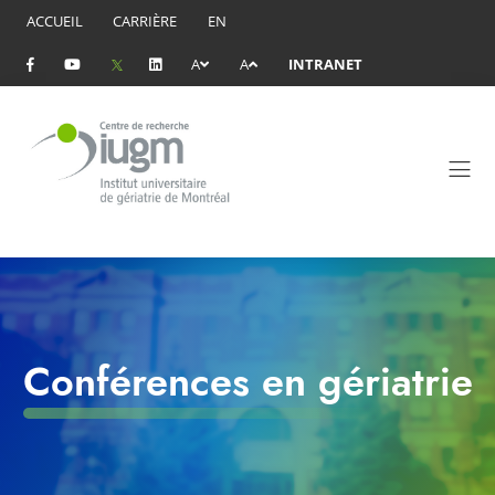
ACCUEIL
CARRIÈRE
EN
A
A
INTRANET
Conférences en gériatrie