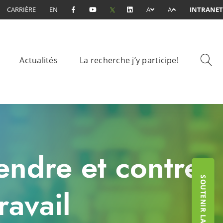
CARRIÈRE
EN
A
A
INTRANET
Actualités
La recherche j’y participe!
endre et contrer
SOUTENIR LA FONDATION
ravail