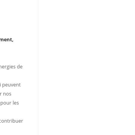
ement,
nergies de
i peuvent
r nos
 pour les
contribuer