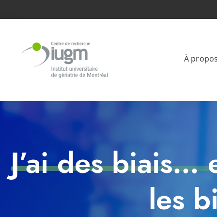
À propo
J’ai des biais…
les b