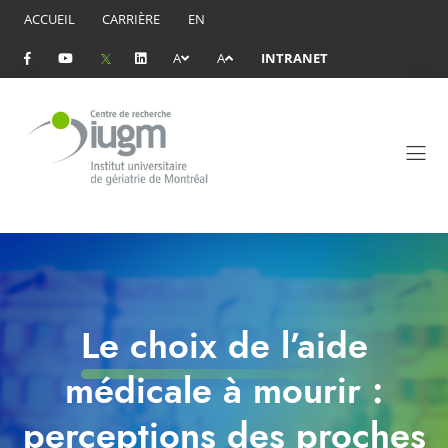
ACCUEIL
CARRIÈRE
EN
A
A
INTRANET
Le choix de l’aide
médicale à mourir :
perceptions des proches