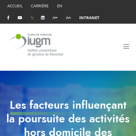
ACCUEIL
CARRIÈRE
EN
A
A
INTRANET
Les facteurs influençant
la poursuite des activités
hors domicile des