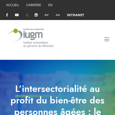
ACCUEIL
CARRIÈRE
EN
A
A
INTRANET
L’intersectorialité au
profit du bien-être des
personnes âgées : le