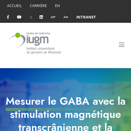
ACCUEIL
CARRIÈRE
EN
A
A
INTRANET
Mesurer le GABA avec la
stimulation magnétique
transcrânienne et la