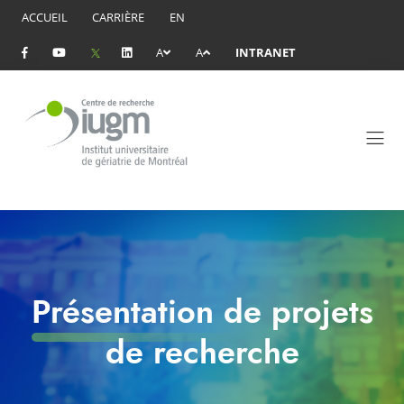
ACCUEIL
CARRIÈRE
EN
A
A
INTRANET
Présentation de projets
de recherche