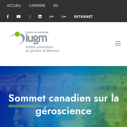
ACCUEIL
CARRIÈRE
EN
A
A
INTRANET
Sommet canadien sur la
géroscience