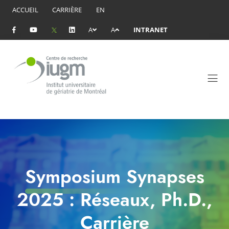
ACCUEIL
CARRIÈRE
EN
A
A
INTRANET
Symposium Synapses
2025 : Réseaux, Ph.D.,
Carrière