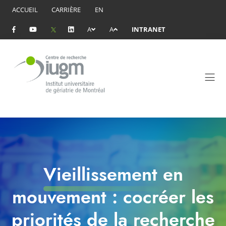
ACCUEIL
CARRIÈRE
EN
A
A
INTRANET
Vieillissement en
mouvement : cocréer les
priorités de la recherche