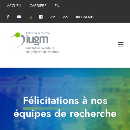
ACCUEIL
CARRIÈRE
EN
A
A
INTRANET
Félicitations à nos
équipes de recherche