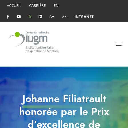
ACCUEIL
CARRIÈRE
EN
A
A
INTRANET
Johanne Filiatrault
honorée par le Prix
d’excellence de